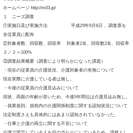
ホームページ http://m03.jp/
１ ニーズ調査
①実施日及び実施方法 平成29年9月6日 、調査票を
全従業員に配布
②対象者数、回収数、回収率 対象者2名、回収数2名、回収率
２／２＝100%
③調査結果概要（調査により明らかになった課題）
・現在の従業員の介護状況、介護対象者の有無について
現在実際に介護している者は無し。
・今後の従業員の介護見込みについて
現状、両親の年齢が若いため、今後5年間位は介護見込み無し。
・就業規則、規程内の介護関係制度に関する認知状況について
法定制度さえも具体的にはあまり認知されていなかった。
・仕事と介護の両立に関する不安について
介護で苦労している人を目の当たりにしているため、漠然とし