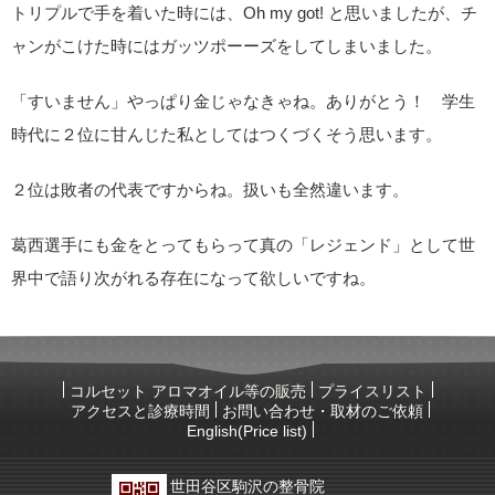
トリプルで手を着いた時には、Oh my got! と思いましたが、チ
ャンがこけた時にはガッツポーーズをしてしまいました。
「すいません」やっぱり金じゃなきゃね。ありがとう！ 学生
時代に２位に甘んじた私としてはつくづくそう思います。
２位は敗者の代表ですからね。扱いも全然違います。
葛西選手にも金をとってもらって真の「レジェンド」として世
界中で語り次がれる存在になって欲しいですね。
コルセット アロマオイル等の販売
プライスリスト
アクセスと診療時間
お問い合わせ・取材のご依頼
English(Price list)
世田谷区駒沢の整骨院