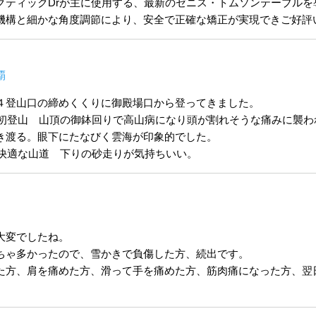
クティックDrが主に使用する、最新のゼニス・トムソンテーブル
機構と細かな角度調節により、安全で正確な矯正が実現できご好評
覇
４登山口の締めくくりに御殿場口から登ってきました。
口 初登山 山頂の御鉢回りで高山病になり頭が割れそうな痛みに襲
き渡る。眼下にたなびく雲海が印象的でした。
 快適な山道 下りの砂走りが気持ちいい。
大変でしたね。
ちゃ多かったので、雪かきで負傷した方、続出です。
た方、肩を痛めた方、滑って手を痛めた方、筋肉痛になった方、翌
。