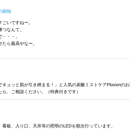
の賜物
すごいですねー。
勝つなんて。
で・・・。
けたら最高やなー。
キュッと肌が引き締まる！」と人気の炭酸ミストケアPlosionの
たら、ご相談ください。（特典付きです）
、看板、入り口、天井等の照明のLEDを順次行っています。