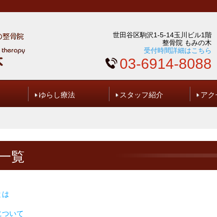
世田谷区駒沢1-5-14玉川ビル1階
整骨院 もみの木
受付時間詳細はこちら
03-6914-8088
ゆらし療法
スタッフ紹介
アク
問い合わせ
ギャラリー
事一覧
とは
について